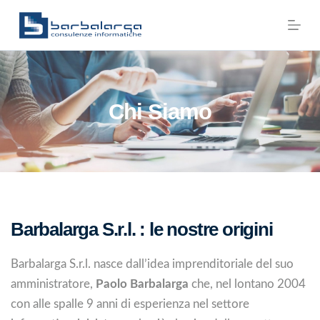
S
a
l
t
a
Chi Siamo
a
l
c
o
n
t
Barbalarga S.r.l. : le nostre origini
e
n
Barbalarga S.r.l. nasce dall’idea imprenditoriale del suo
u
amministratore,
Paolo Barbalarga
che, nel lontano 2004
t
con alle spalle 9 anni di esperienza nel settore
o