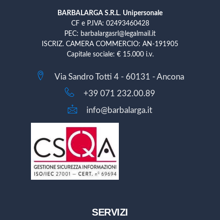
BARBALARGA S.R.L
.
Unipersonale
CF e P.IVA: 02493460428
PEC: barbalargasrl@legalmail.it
ISCRIZ. CAMERA COMMERCIO: AN-191905
Capitale sociale: € 15.000 i.v.
Via Sandro Totti 4 - 60131 - Ancona
+39 071 232.00.89
info@barbalarga.it
SERVIZI