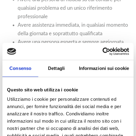
qualsiasi problema ed un unico riferimento
professionale
Avere assistenza immediata, in qualsiasi momento
della giornata e soprattutto qualificata
Avere una persona esperta e sempre aggiornata,
perché affronta quotidianamente le problematiche
più diverse e per diverse aziende
Avere una persona che conosce bene l’azienda, dal
Consenso
Dettagli
Informazioni sui cookie
suo interno, che sa quindi proporre le soluzioni
migliori in termini progettuali e di componentistica
Questo sito web utilizza i cookie
Non avere stipendi fissi da pagare per risorse
Utilizziamo i cookie per personalizzare contenuti ed
interne, sfruttate pienamente solo in certi periodi
annunci, per fornire funzionalità dei social media e per
dell’anno
analizzare il nostro traffico. Condividiamo inoltre
informazioni sul modo in cui utilizza il nostro sito con i
nostri partner che si occupano di analisi dei dati web,
pubblicità e social media, i quali potrebbero combinarle