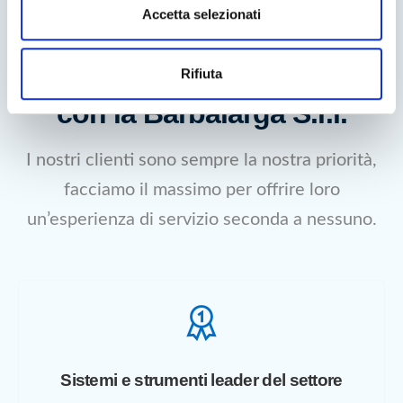
s
Accetta selezionati
e
n
Rifiuta
Perché scegliere di lavorare
s
o
con la Barbalarga S.r.l.
I nostri clienti sono sempre la nostra priorità,
facciamo il massimo per offrire loro
un’esperienza di servizio seconda a nessuno.
Sistemi e strumenti leader del settore