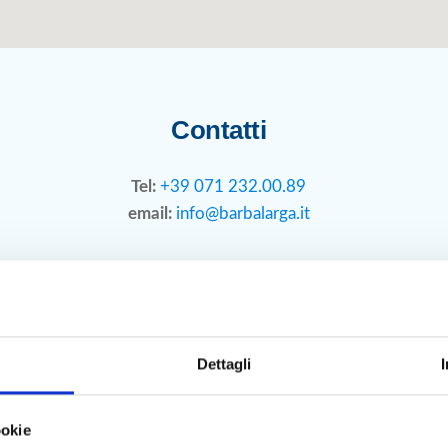
Contatti
Tel:
+39 071 232.00.89
email:
info@barbalarga.it
Dettagli
Come arrivare
Da nord:
lasciando Mediaworld sulla sinist
ookie