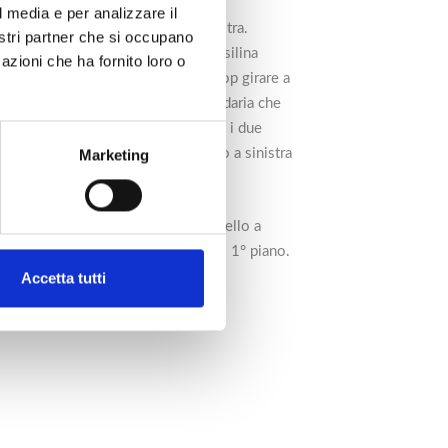
l media e per analizzare il
 fino alla rotatoria e tenere la destra.
nostri partner che si occupano
ltare a sinistra subito dopo la pensilina
azioni che ha fornito loro o
a e tenere la destra. Al secondo stop girare a
ra immettendosi in una strada secondaria che
r svoltato, immettersi a destra tra i due
ternativo” ed infine svoltare subito a sinistra
Marketing
edificio, il portone di accesso è quello a
rriva) ed il nostro ufficio si trova al 1° piano.
Accetta tutti