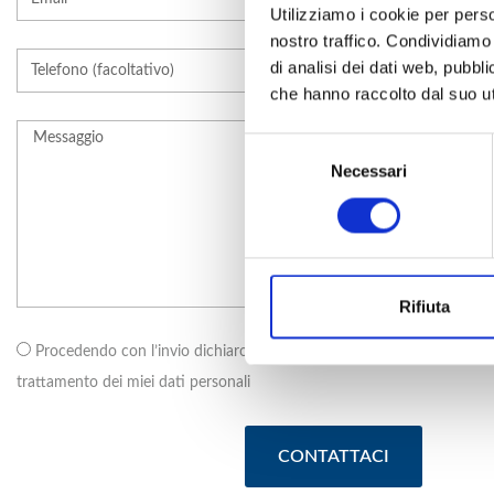
Utilizziamo i cookie per perso
nostro traffico. Condividiamo 
di analisi dei dati web, pubbl
che hanno raccolto dal suo uti
S
Necessari
e
l
e
z
i
o
Rifiuta
n
Procedendo con l’invio dichiaro di aver letto e compreso la
Privacy 
e
trattamento dei miei dati personali
d
e
l
CONTATTACI
c
o