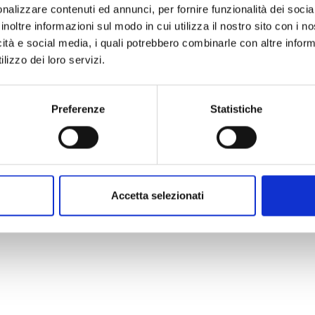
seconda uscita.
nalizzare contenuti ed annunci, per fornire funzionalità dei socia
Da sud:
superata la Leroy Merlin proseguire
inoltre informazioni sul modo in cui utilizza il nostro sito con i 
Superata la rotatoria dopo circa 100mt. svo
icità e social media, i quali potrebbero combinarle con altre inform
dell’autobus posta in mezzo alla carreggiat
lizzo dei loro servizi.
sinistra (obbligatorio) e poi subito a dest
porta al nostro complesso. Subito dopo ave
palazzi in prossimità del negozio “Gusto Al
Preferenze
Statistiche
per immettersi nel parcheggio.
Una volta parcheggiato ai piedi del nostro 
sinistra (il più lontano rispetto da dove si a
(Interno 14 del citofono).
Accetta selezionati
Policy
relativa al