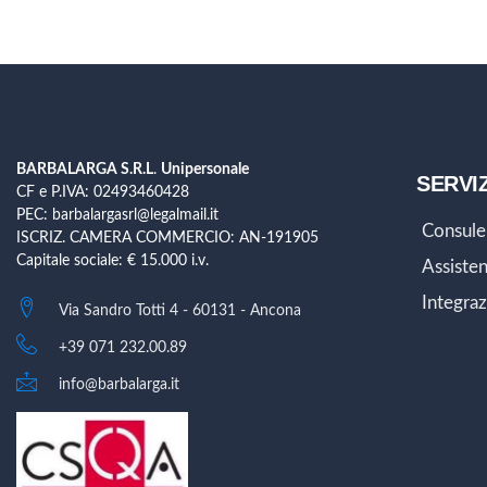
n
s
e
n
s
o
BARBALARGA S.R.L
.
Unipersonale
SERVIZ
CF e P.IVA: 02493460428
PEC: barbalargasrl@legalmail.it
Consule
ISCRIZ. CAMERA COMMERCIO: AN-191905
Capitale sociale: € 15.000 i.v.
Assisten
Integraz
Via Sandro Totti 4 - 60131 - Ancona
+39 071 232.00.89
info@barbalarga.it