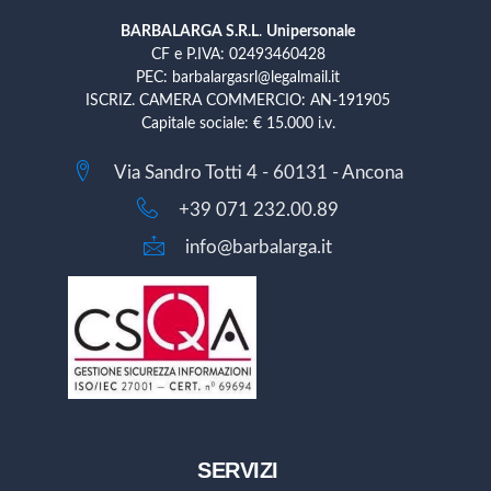
BARBALARGA S.R.L
.
Unipersonale
CF e P.IVA: 02493460428
PEC: barbalargasrl@legalmail.it
ISCRIZ. CAMERA COMMERCIO: AN-191905
Capitale sociale: € 15.000 i.v.
Via Sandro Totti 4 - 60131 - Ancona
+39 071 232.00.89
info@barbalarga.it
SERVIZI