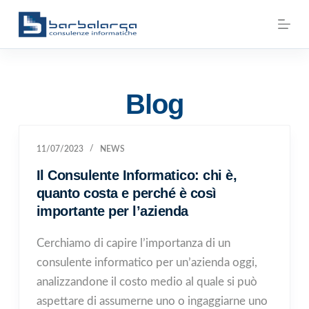
S
a
l
t
a
Blog
a
l
11/07/2023
NEWS
c
o
Il Consulente Informatico: chi è,
n
quanto costa e perché è così
t
importante per l’azienda
e
Cerchiamo di capire l’importanza di un
n
consulente informatico per un’azienda oggi,
u
analizzandone il costo medio al quale si può
t
aspettare di assumerne uno o ingaggiarne uno
o