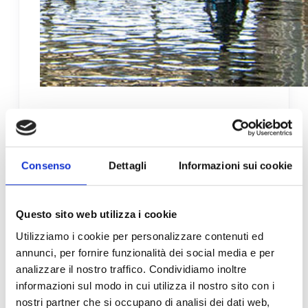
Il Cloud e l’alluvione in
Emilia Romagna
Consenso
Dettagli
Informazioni sui cookie
L’importanza di salvare i dati nel cloud in caso
di calamità naturali e perdita
dell’infrastruttura IT Nell’era digitale in cui…
Questo sito web utilizza i cookie
Utilizziamo i cookie per personalizzare contenuti ed
annunci, per fornire funzionalità dei social media e per
BARBALARGASRL
26/05/2023
analizzare il nostro traffico. Condividiamo inoltre
informazioni sul modo in cui utilizza il nostro sito con i
nostri partner che si occupano di analisi dei dati web,