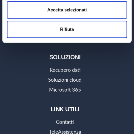
n
SERVIZI
s
Accetta selezionati
e
Consulenza informatica
n
Assistenza tecnico/sistemistica
Rifiuta
s
o
Integrazione strumenti informatici
SOLUZIONI
Recupero dati
Soluzioni cloud
Microsoft 365
LINK UTILI
Contatti
TeleAssistenza