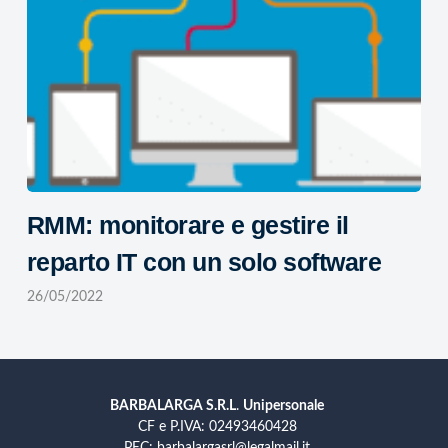
RMM: monitorare e gestire il
reparto IT con un solo software
26/05/2022
BARBALARGA S.R.L
.
Unipersonale
CF e P.IVA: 02493460428
PEC: barbalargasrl@legalmail.it