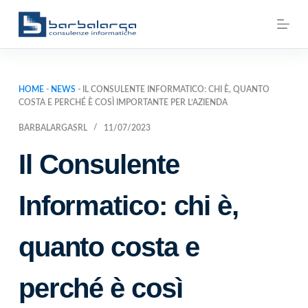
S
a
l
t
HOME
-
NEWS
-
IL CONSULENTE INFORMATICO: CHI È, QUANTO
a
COSTA E PERCHÉ È COSÌ IMPORTANTE PER L’AZIENDA
a
BARBALARGASRL
11/07/2023
l
c
Il Consulente
o
n
Informatico: chi è,
t
e
quanto costa e
n
u
perché è così
t
o