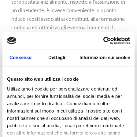
spropositata inizialmente, rispetto all’assunzione di
un dipendente, è invece conveniente in quanto
riduce i costi associati ai contributi, alla formazione
continua ed ottimizza gli eventuali momenti di
mancato o poco sfruttamento della figura durante
l’anno
Consenso
Dettagli
Informazioni sui cookie
Competenze specializzate:
essendo un consulente
indipendente, è probabile che abbiano esperienza
e competenze specializzate su una vasta gamma di
Questo sito web utilizza i cookie
progetti, portando un alto livello di competenza
Utilizziamo i cookie per personalizzare contenuti ed
specifica basata anche su realizzazioni simili
annunci, per fornire funzionalità dei social media e per
analizzare il nostro traffico. Condividiamo inoltre
portando quindi un know-how importante e
informazioni sul modo in cui utilizza il nostro sito con i
difficilmente ottenibile in altre forme
nostri partner che si occupano di analisi dei dati web,
pubblicità e social media, i quali potrebbero combinarle
CONTRO
con altre informazioni che ha fornito loro o che hanno